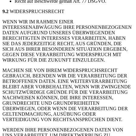
Recht auf Beschwerde gemäß Art. 77 DSGVO.
9.2
WIDERSPRUCHSRECHT
WENN WIR IM RAHMEN EINER
INTERESSENABWÄGUNG IHRE PERSONENBEZOGENEN
DATEN AUFGRUND UNSERES ÜBERWIEGENDEN
BERECHTIGTEN INTERESSES VERARBEITEN, HABEN
SIE DAS JEDERZEITIGE RECHT, AUS GRÜNDEN, DIE
SICH AUS IHRER BESONDEREN SITUATION ERGEBEN,
GEGEN DIESE VERARBEITUNG WIDERSPRUCH MIT
WIRKUNG FÜR DIE ZUKUNFT EINZULEGEN.
MACHEN SIE VON IHREM WIDERSPRUCHSRECHT
GEBRAUCH, BEENDEN WIR DIE VERARBEITUNG DER
BETROFFENEN DATEN. EINE WEITERVERARBEITUNG
BLEIBT ABER VORBEHALTEN, WENN WIR ZWINGENDE
SCHUTZWÜRDIGE GRÜNDE FÜR DIE VERARBEITUNG
NACHWEISEN KÖNNEN, DIE IHRE INTERESSEN,
GRUNDRECHTE UND GRUNDFREIHEITEN
ÜBERWIEGEN, ODER WENN DIE VERARBEITUNG DER
GELTENDMACHUNG, AUSÜBUNG ODER
VERTEIDIGUNG VON RECHTSANSPRÜCHEN DIENT.
WERDEN IHRE PERSONENBEZOGENEN DATEN VON
UNS VERARBEITET, UM DIREKTWERBUNG ZU