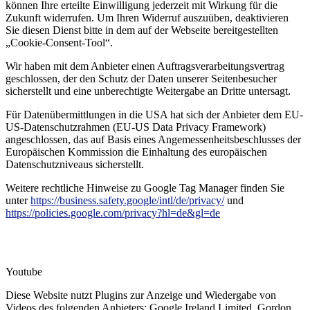
können Ihre erteilte Einwilligung jederzeit mit Wirkung für die
Zukunft widerrufen. Um Ihren Widerruf auszuüben, deaktivieren
Sie diesen Dienst bitte in dem auf der Webseite bereitgestellten
„Cookie-Consent-Tool“.
Wir haben mit dem Anbieter einen Auftragsverarbeitungsvertrag
geschlossen, der den Schutz der Daten unserer Seitenbesucher
sicherstellt und eine unberechtigte Weitergabe an Dritte untersagt.
Für Datenübermittlungen in die USA hat sich der Anbieter dem EU-
US-Datenschutzrahmen (EU-US Data Privacy Framework)
angeschlossen, das auf Basis eines Angemessenheitsbeschlusses der
Europäischen Kommission die Einhaltung des europäischen
Datenschutzniveaus sicherstellt.
Weitere rechtliche Hinweise zu Google Tag Manager finden Sie
unter
https://business.safety.google
/intl
/de
/privacy
/
und
https://policies.google.com
/privacy
?hl=de
&gl=de
7) Seitenfunktionalitäten
Youtube
Diese Website nutzt Plugins zur Anzeige und Wiedergabe von
Videos des folgenden Anbieters: Google Ireland Limited, Gordon