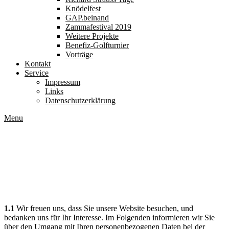
Knödelfest
GAP.beinand
Zammafestival 2019
Weitere Projekte
Benefiz-Golfturnier
Vorträge
Kontakt
Service
Impressum
Links
Datenschutzerklärung
Menu
Datenschutzerklärung
1) Einleitung und Kontaktdaten des
Verantwortlichen
1.1
Wir freuen uns, dass Sie unsere Website besuchen, und
bedanken uns für Ihr Interesse. Im Folgenden informieren wir Sie
über den Umgang mit Ihren personenbezogenen Daten bei der