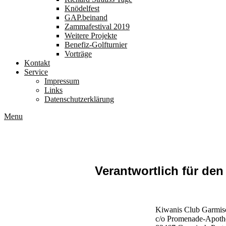
Knödelfest
GAP.beinand
Zammafestival 2019
Weitere Projekte
Benefiz-Golfturnier
Vorträge
Kontakt
Service
Impressum
Links
Datenschutzerklärung
Menu
Impressum
Verantwortlich für den
Kiwanis Club Garmisc
c/o Promenade-Apothe