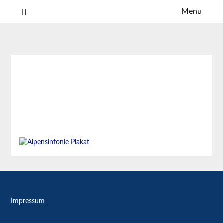
Menu
Serving the Children of the World
Kiwanis Club Garmisch-
Partenkirchen
Richard Strauss Tage
Impressum